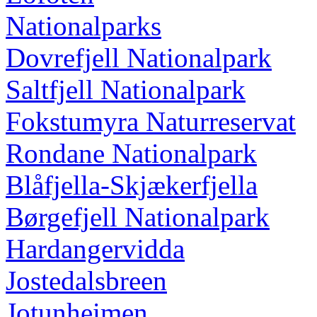
Nationalparks
Dovrefjell Nationalpark
Saltfjell Nationalpark
Fokstumyra Naturreservat
Rondane Nationalpark
Blåfjella-Skjækerfjella
Børgefjell Nationalpark
Hardangervidda
Jostedalsbreen
Jotunheimen