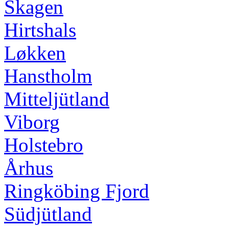
Skagen
Hirtshals
Løkken
Hanstholm
Mitteljütland
Viborg
Holstebro
Århus
Ringköbing Fjord
Südjütland