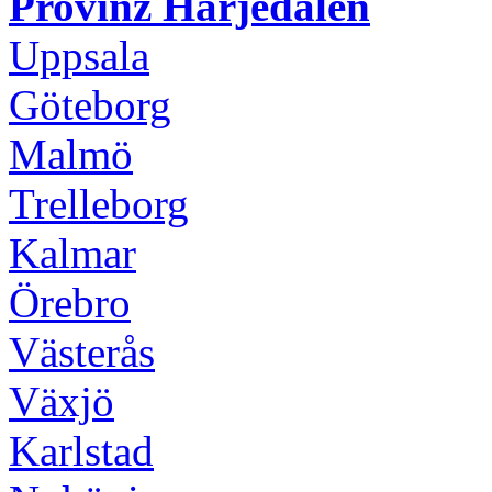
Provinz Härjedalen
Uppsala
Göteborg
Malmö
Trelleborg
Kalmar
Örebro
Västerås
Växjö
Karlstad